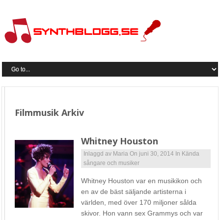
Filmmusik Arkiv
Whitney Houston
Inlaggd av
Maria
On juni 30, 2014
In
Kända
sångare och musiker
Whitney Houston var en musikikon och
en av de bäst säljande artisterna i
världen, med över 170 miljoner sålda
skivor. Hon vann sex Grammys och var