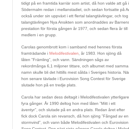
tidigt på en framtida karriär som artist, då hon valde att g
Södermalm redan i mellanstadiet, och sedan fortsatte på A
också under sin uppväxt i ett flertal talangtävlingar, och tog
talangtävlingen Nya Ansikten som anordnaddes av Barne
prestation för första gången år 1977, och sedan flera år til
medlem i en grupp.
Carolas genombrott kom i samband med hennes första
framträdande i
Melodifestivalen
, år 1983. Hon sjöng då
låten ”Främling”, och vann. Sändningen sågs av
rekordmånga 6,1 miljoner tittare, och albumet med samma
namn skulle bli det hittills mest sålda i Sveriges historia. Nä
hon senare tävlade i Eurovision Song Contest för Sverige
slutade hon på en tredje plats.
Carola har sedan dess deltagit i Melodifestivalen ytterligare
fyra gånger. År 1990 deltog hon med låten ”Mitt i ett
äventyr”, och slutade på en andra plats. Redan året efter
fick dock Carola sin revansch, då hon sjöng ”Fångad av en
stormvind”, och vann både Melodifestivalen och Eurovision
Song Contest. Den näst sista gången Carola deltog i Melod