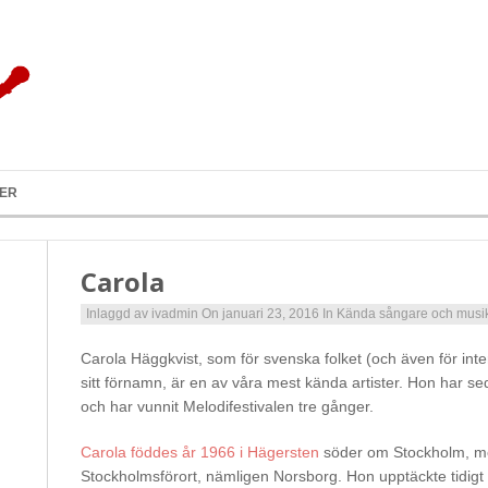
KER
Carola
Inlaggd av
ivadmin
On januari 23, 2016
In
Kända sångare och musi
Carola Häggkvist, som för svenska folket (och även för int
sitt förnamn, är en av våra mest kända artister. Hon har se
och har vunnit Melodifestivalen tre gånger.
Carola föddes år 1966 i Hägersten
söder om Stockholm, me
Stockholmsförort, nämligen Norsborg. Hon upptäckte tidigt 