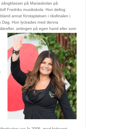
å i sångklasser på Mariaskolan på
dolf Fredriks musikskola. Hon deltog
 bland annat förstaplatsen i riksfinalen i
ns Dag. Hon lyckades med denna
l därefter, antingen på egen hand eller som
r
ifestivalen var år 2006, med bidraget