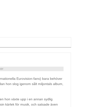
ker
ernationella Eurovision-fans) bara behöver
dan hon slog igenom sålt miljontals album,
n hon växte upp i en annan sydlig
sin kärlek för musik, och satsade även